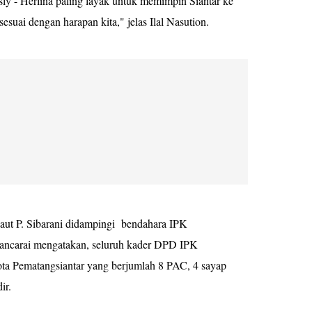
ly - Herlina paling layak untuk memimpin Siantar ke
esuai dengan harapan kita," jelas Ilal Nasution.
ut P. Sibarani didampingi bendahara IPK
awancarai mengatakan, seluruh kader DPD IPK
ota Pematangsiantar yang berjumlah 8 PAC, 4 sayap
ir.