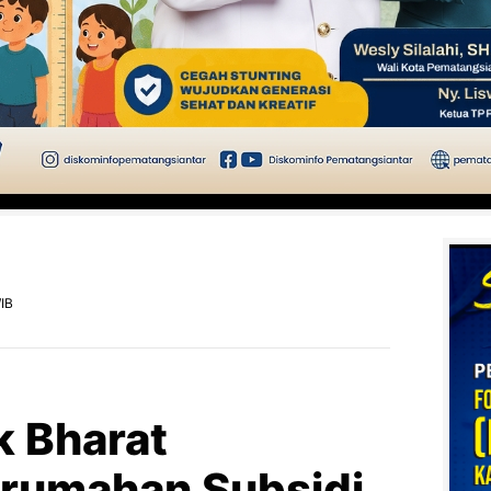
IB
k Bharat
rumahan Subsidi