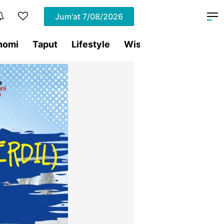
Jum'at
7/08/2026
nomi
Taput
Lifestyle
Wisata