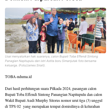
Usai menyalurkan hak suaranya, calon Bupati Toba Effendi Sintong
Panagian Napitupulu dan istri Astita boru Simanjutak foto bersama
keluarga. (Foto/James Sirait).
TOBA-nduma.id
Dari hasil perhitungan suara Pilkada 2024, pasangan calon
Bupati Toba Effendi Sintong Panangian Napitupulu dan calon
Wakil Bupati Audi Murphy Sitorus nomor urut tiga (3) unggul
di TPS 02 yang merupakan tempat domisilinya di kelurahan