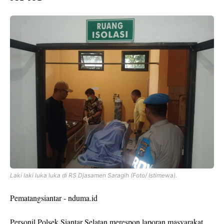
Laki laki luka luka di RS Djasamen Saragih (Foto/ Istimewa).
Pematangsiantar - nduma.id
Personil Polsek Siantar Selatan merespon laporan masyarakat