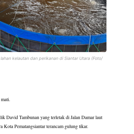
han kelautan dan perikanan di Siantar Utara (Foto/
 mati.
lik David Tambunan yang terletak di Jalan Damar laut
a Kota Pematangsiantar terancam gulung tikar.