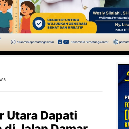
 WIB
r Utara Dapati
 di Jalan Damar