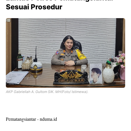
Sesuai Prosedur
AKP Gabriellah A. Gultom SIK. MH(Foto/ Istimewa).
Pematangsiantar - nduma.id