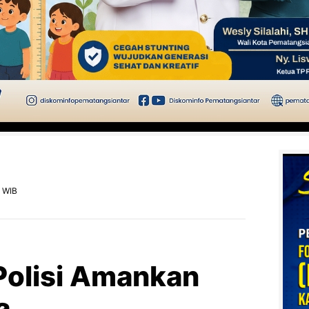
8 WIB
 Polisi Amankan
a