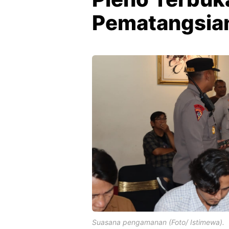
Pematangsia
Suasana pengamanan (Foto/ Istimewa).