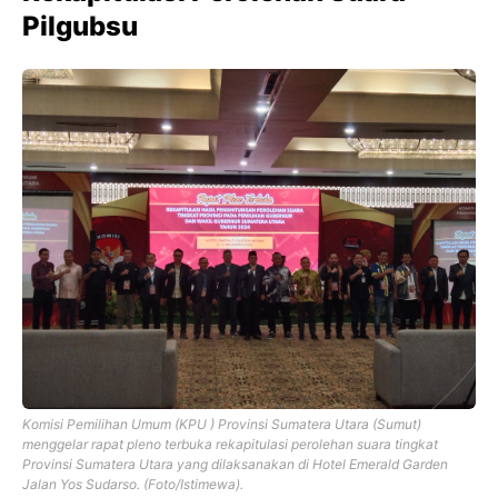
Pilgubsu
Komisi Pemilihan Umum (KPU ) Provinsi Sumatera Utara (Sumut)
menggelar rapat pleno terbuka rekapitulasi perolehan suara tingkat
Provinsi Sumatera Utara yang dilaksanakan di Hotel Emerald Garden
Jalan Yos Sudarso. (Foto/Istimewa).