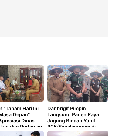
 "Tanam Hari Ini,
Danbrigif Pimpin
Masa Depan"
Langsung Panen Raya
Apresiasi Dinas
Jagung Binaan Yonif
ikan dan Pertanian
906/Sanalenggam di
t
Pakpak Bharat