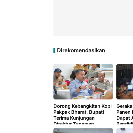
Direkomendasikan
Dorong Kebangkitan Kopi
Gerakan
Pakpak Bharat, Bupati
Panen 
Terima Kunjungan
Dapat 
Direktur Tanaman
Pendid
Semusim Kementan RI
Langka