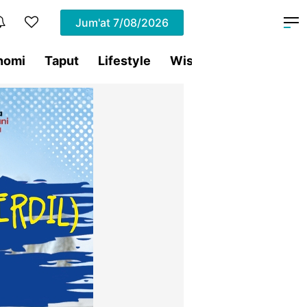
Jum'at
7/08/2026
nomi
Taput
Lifestyle
Wisata