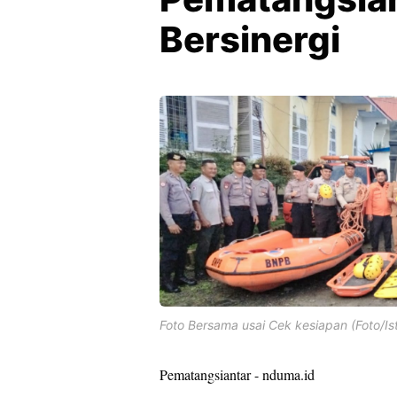
Bersinergi
Foto Bersama usai Cek kesiapan (Foto/Is
Pematangsiantar - nduma.id