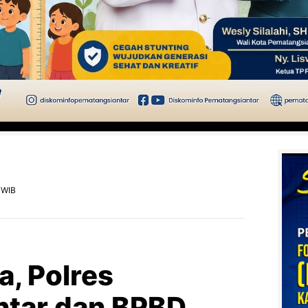
 WIB
a, Polres
ntar dan BPBD