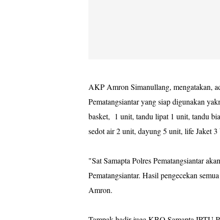
AKP Amron Simanullang, mengatakan, ad
Pematangsiantar yang siap digunakan yakni
basket, 1 unit, tandu lipat 1 unit, tandu bi
sedot air 2 unit, dayung 5 unit, life Jak
"Sat Samapta Polres Pematangsiantar aka
Pematangsiantar. Hasil pengecekan semua
Amron.
Tampak hadir juga KBO Samapta IPTU Pit