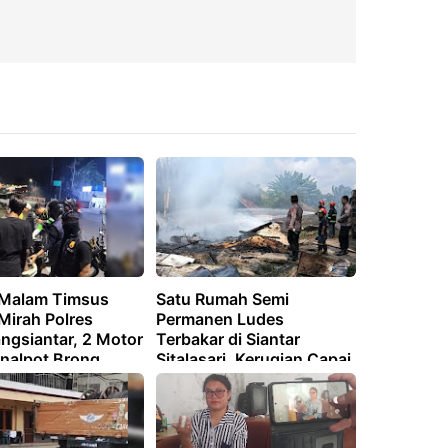
i Malam Timsus
Satu Rumah Semi
Mirah Polres
Permanen Ludes
ngsiantar, 2 Motor
Terbakar di Siantar
Knalpot Brong
Sitalasari, Kerugian Capai
nkan
Rp30 Juta