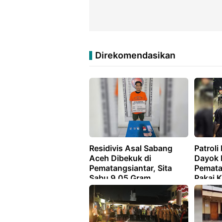
Direkomendasikan
Residivis Asal Sabang
Patrol
Aceh Dibekuk di
Dayok 
Pematangsiantar, Sita
Pemata
Sabu 9,05 Gram
Pakai 
Diama