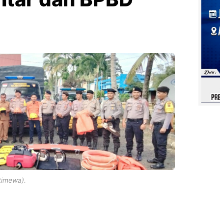
timewa).