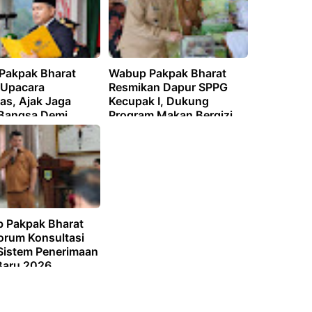
 Pakpak Bharat
Wabup Pakpak Bharat
 Upacara
Resmikan Dapur SPPG
as, Ajak Jaga
Kecupak I, Dukung
Bangsa Demi
Program Makan Bergizi
atan Negara
Gratis Presiden
 Pakpak Bharat
Forum Konsultasi
 Sistem Penerimaan
Baru 2026