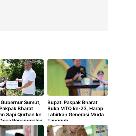
n Gubernur Sumut,
Bupati Pakpak Bharat
 Pakpak Bharat
Buka MTQ ke-23, Harap
an Sapi Qurban ke
Lahirkan Generasi Muda
Desa Penanggalen
Tangguh
aboang