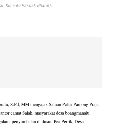
ok. Kominfo Pakpak Bharat).
Berutu, S.Pd, MM mengajak Satuan Polisi Pamong Praja,
ntor camat Salak, masyarakat desa boangmanalu
alami penyumbatan di dusun Pea Perrik, Desa