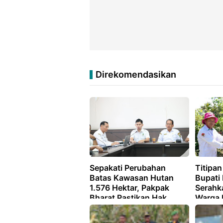
Direkomendasikan
Sepakati Perubahan
Titipa
Batas Kawasan Hutan
Bupati
1.576 Hektar, Pakpak
Serahk
Bharat Pastikan Hak
Warga 
Masyarakat Terlindungi
Binang