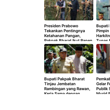
Presiden Prabowo
Bupati
Tekankan Pentingnya
Pimpin
Ketahanan Pangan,
Harkitn
Pakpak Bharat Ikut Panen
Tunas 
Raya Jagung
Kedaul
Bupati Pakpak Bharat
Pemkab
Tinjau Jembatan
Gelar 
Rambingan yang Rawan,
Publik
Kerja Sama dengan
Murid 
Kemenhan RI untuk
Perbaikan