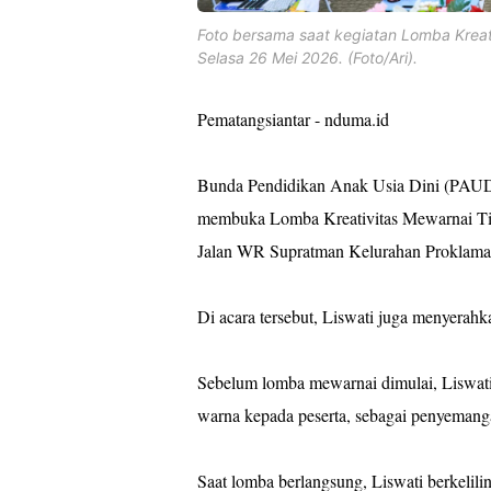
Foto bersama saat kegiatan Lomba Kreati
Selasa 26 Mei 2026. (Foto/Ari).
Pematangsiantar - nduma.id
Bunda Pendidikan Anak Usia Dini (PAUD)
membuka Lomba Kreativitas Mewarnai Tin
Jalan WR Supratman Kelurahan Proklamas
Di acara tersebut, Liswati juga menyera
Sebelum lomba mewarnai dimulai, Liswati 
warna kepada peserta, sebagai penyemanga
Saat lomba berlangsung, Liswati berkelil