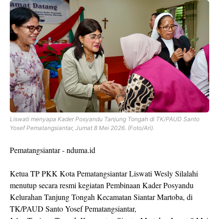
Liswati menyapa Kader Posyandu Tanjung Tongah di TK/PAUD Santo
Yosef Pematangsiantar, Jumat 8 Mei 2026. (Foto/Ari).
Pematangsiantar - nduma.id
Ketua TP PKK Kota Pematangsiantar Liswati Wesly Silalahi
menutup secara resmi kegiatan Pembinaan Kader Posyandu
Kelurahan Tanjung Tongah Kecamatan Siantar Martoba, di
TK/PAUD Santo Yosef Pematangsiantar,