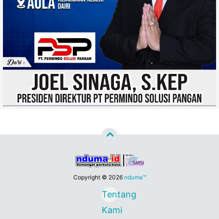
Copyright ©
2026
nduma™
Tentang
Kami