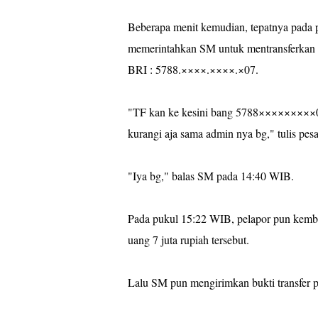
Beberapa menit kemudian, tepatnya pada 
memerintahkan SM untuk mentransferkan se
BRI : 5788.××××.××××.×07.
"TF kan ke kesini bang 5788×××××××××07 
kurangi aja sama admin nya bg," tulis pes
"Iya bg," balas SM pada 14:40 WIB.
Pada pukul 15:22 WIB, pelapor pun kemba
uang 7 juta rupiah tersebut.
Lalu SM pun mengirimkan bukti transfer 