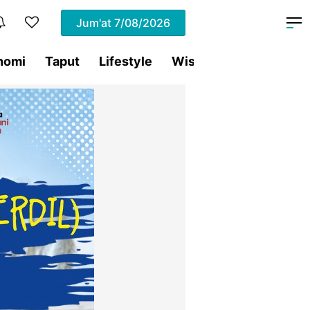
Jum'at
7/08/2026
nomi
Taput
Lifestyle
Wisata