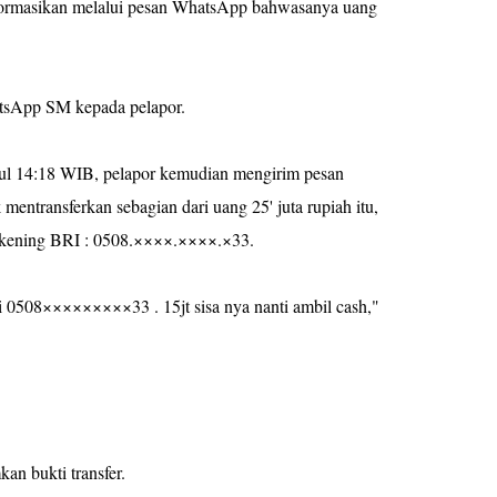
ormasikan melalui pesan WhatsApp bahwasanya uang
atsApp SM kepada pelapor.
ukul 14:18 WIB, pelapor kemudian mengirim pesan
transferkan sebagian dari uang 25' juta rupiah itu,
rekening BRI : 0508.××××.××××.×33.
i 0508×××××××××33 . 15jt sisa nya nanti ambil cash,"
.
n bukti transfer.