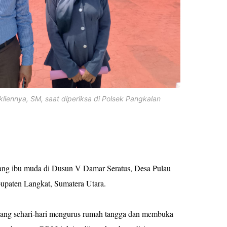
kliennya, SM, saat diperiksa di Polsek Pangkalan
rang ibu muda di Dusun V Damar Seratus, Desa Pulau
paten Langkat, Sumatera Utara.
 yang sehari-hari mengurus rumah tangga dan membuka