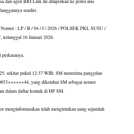
sa dan agen BRI Link itu dilaporkan ke polisi atas
langgannya sendiri.
si Nomor : LP / B / 04 / I / 2026 / POLSEK PKL SUSU /
anggal 16 Januari 2026.
 perkaranya.
25, sekitar pukul 12:37 WIB, SM menerima panggilan
 0853××××××44, yang diketahui SM sebagai nomor
pan dalam daftar kontak di HP SM.
or menginformasikan telah mengirimkan uang sejumlah