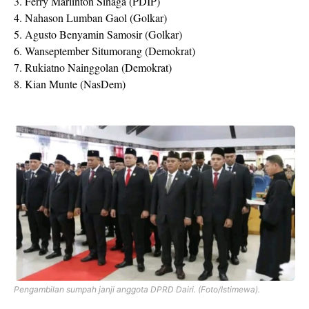
3. Ferry Marlinton Sinaga (PDIP)
4. Nahason Lumban Gaol (Golkar)
5. Agusto Benyamin Samosir (Golkar)
6. Wanseptember Situmorang (Demokrat)
7. Rukiatno Nainggolan (Demokrat)
8. Kian Munte (NasDem)
Pengambilan sumpah janji anggota DPRD Dairi. (Foto/Istimewa).