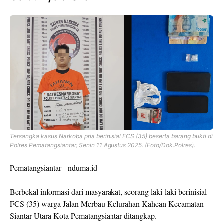
Tersangka kasus Narkoba pria berinisial FCS (35) beserta barang bukti di
Polres Pematangsiantar, Senin 11 Agustus 2025. (Foto/Dok.Polres).
Pematangsiantar - nduma.id
Berbekal informasi dari masyarakat, seorang laki-laki berinisial
FCS (35) warga Jalan Merbau Kelurahan Kahean Kecamatan
Siantar Utara Kota Pematangsiantar ditangkap.