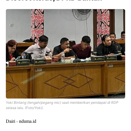
Yoki Bintang (tengah/pegang mic) saat memberikan pendapat di RDP
selasa lalu. (Foto/Yoki).
Dairi - nduma.id