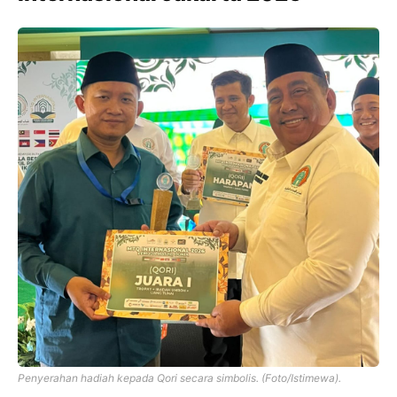
Penyerahan hadiah kepada Qori secara simbolis. (Foto/Istimewa).