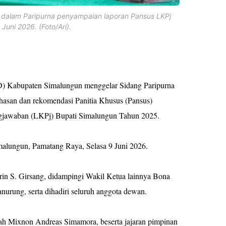
alam Paripurna penyampaian laporan Pansus LKPj
Juni 2026. (Foto/Ari).
 Kabupaten Simalungun menggelar Sidang Paripurna
asan dan rekomendasi Panitia Khusus (Pansus)
ngjawaban (LKPj) Bupati Simalungun Tahun 2025.
lungun, Pamatang Raya, Selasa 9 Juni 2026.
n S. Girsang, didampingi Wakil Ketua lainnya Bona
urung, serta dihadiri seluruh anggota dewan.
erah Mixnon Andreas Simamora, beserta jajaran pimpinan