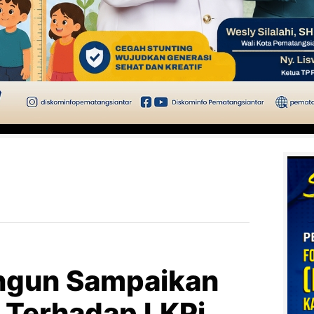
ngun Sampaikan
 Terhadap LKPj