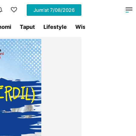
Jum'at
7/08/2026
nomi
Taput
Lifestyle
Wisata