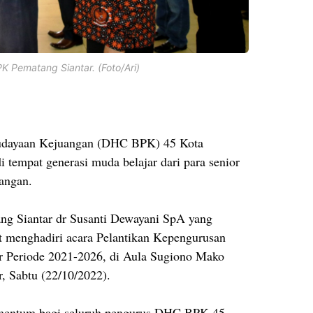
 Pematang Siantar. (Foto/Ari)
dayaan Kejuangan (DHC BPK) 45 Kota
 tempat generasi muda belajar dari para senior
uangan.
ng Siantar dr Susanti Dewayani SpA yang
 menghadiri acara Pelantikan Kepengurusan
 Periode 2021-2026, di Aula Sugiono Mako
, Sabtu (22/10/2022).
omentum bagi seluruh pengurus DHC BPK 45