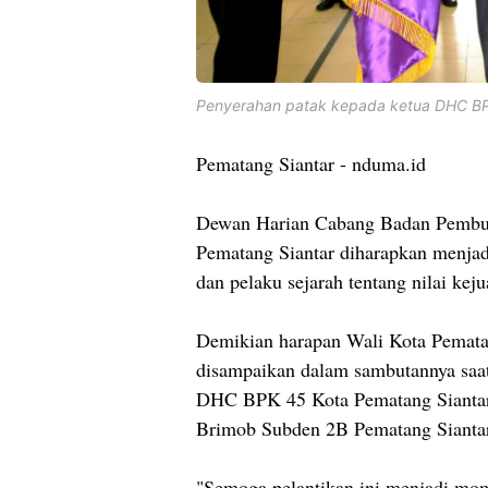
Penyerahan patak kepada ketua DHC BPK
Pematang Siantar - nduma.id
Dewan Harian Cabang Badan Pembu
Pematang Siantar diharapkan menjadi
dan pelaku sejarah tentang nilai kej
Demikian harapan Wali Kota Pemata
disampaikan dalam sambutannya saat
DHC BPK 45 Kota Pematang Siantar
Brimob Subden 2B Pematang Siantar
"Semoga pelantikan ini menjadi m