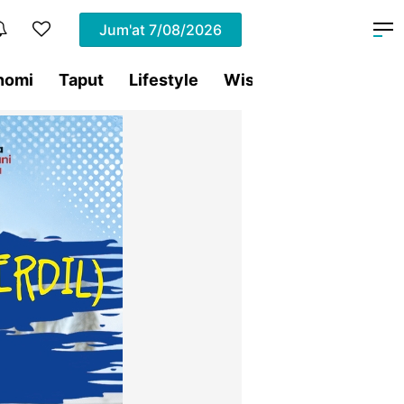
Jum'at
7/08/2026
nomi
Taput
Lifestyle
Wisata