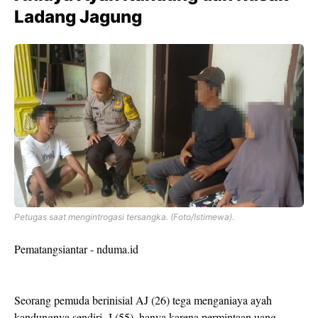
Ladang Jagung
Petugas saat mengintrogasi tersangka. (Foto/Istimewa).
Pematangsiantar - nduma.id
Seorang pemuda berinisial AJ (26) tega menganiaya ayah
kandungnya sendiri, J (55), hanya karena permintaan uang